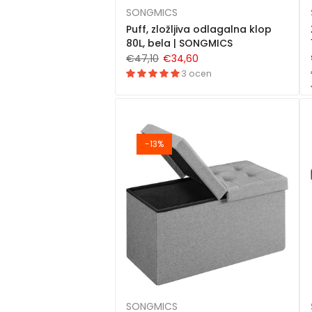
SONGMICS
Puff, zložljiva odlagalna klop
80L, bela | SONGMICS
€47,10
€34,60
3 ocen
-13%
SONGMICS