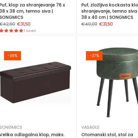
Puf, klop za shranjevanje 76 x
Puf, zložljiva kockasta kl
38 x 38 cm, temno siva |
shranjevanje, temno siva 
SONGMICS
38 x 40 cm | SONGMICS
€42,60
€31,50
€40,00
€31,50
1 ocen
-38%
-27%
SONGMICS
VASAGLE
Velika odlagalna klop, maks.
Otomanski stol, stol za