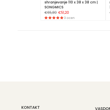
shranjevanje 110 x 38 x 38 cm |
SONGMICS
€65,80
€51,20
3 ocen
KONTAKT
VASDO