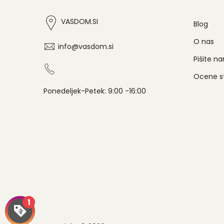
VASDOM.SI
Blog
O nas
info@vasdom.si
Pišite n
Ocene s
Ponedeljek-Petek: 9:00 -16:00
1