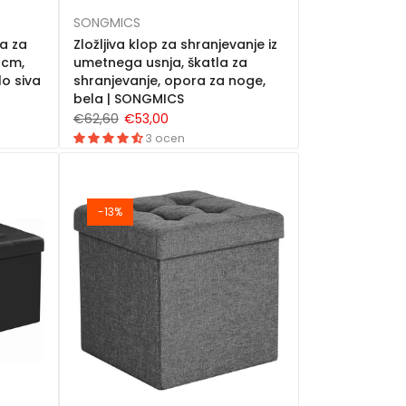
SONGMICS
la za
Zložljiva klop za shranjevanje iz
 cm,
umetnega usnja, škatla za
lo siva
shranjevanje, opora za noge,
bela | SONGMICS
€62,60
€53,00
3 ocen
-13%