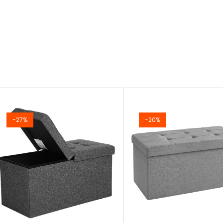
-27%
-20%