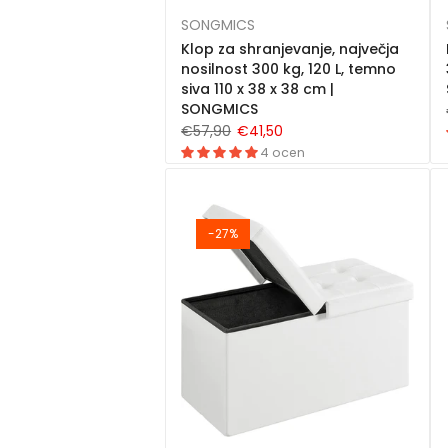
SONGMICS
Klop za shranjevanje, največja
nosilnost 300 kg, 120 L, temno
siva 110 x 38 x 38 cm |
SONGMICS
€57,90
€41,50
4 ocen
-27%