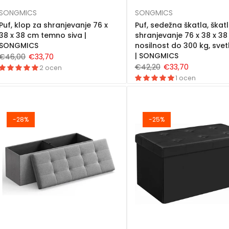
SONGMICS
SONGMICS
Puf, klop za shranjevanje 76 x
Puf, sedežna škatla, škat
38 x 38 cm temno siva |
shranjevanje 76 x 38 x 38
SONGMICS
nosilnost do 300 kg, svet
| SONGMICS
€46,00
€33,70
€42,20
€33,70
2 ocen
1 ocen
-28%
-25%