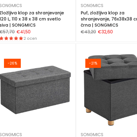
SONGMICS
SONGMICS
Zložljiva klop za shranjevanje
Puf, zložljiva klop za
120 L, 110 x 38 x 38 cm svetlo
shranjevanje, 76x38x38 c
siva | SONGMICS
črna | SONGMICS
€57,70
€41,50
€43,20
€32,60
2 ocen
-26%
-21%
SONGMICS
SONGMICS