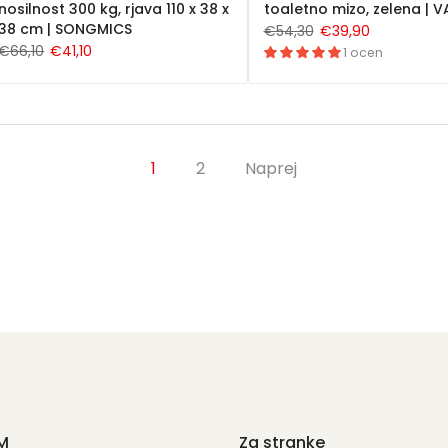
nosilnost 300 kg, rjava 110 x 38 x
toaletno mizo, zelena | 
38 cm | SONGMICS
€54,30
€39,90
€66,10
€41,10
1 ocen
1
2
Naprej
M
Za stranke