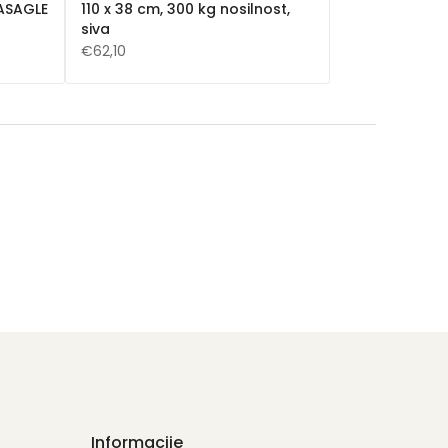
VASAGLE
110 x 38 cm, 300 kg nosilnost,
siva
€62,10
Informacije