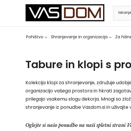
Preskoči
na
vsebino
Pohištvo
Shranjevanje in organizacija
Za hišne
Tabure in klopi s p
Kolekcija klopi za shranjevanje,
združuje udobj
organizacijo vašega prostora in hkrati zagotavl
prilegajo vsakemu slogu dekorja. Mnogi so zložl
shranjevanje iz ponudbe Vasdom.si in uživajt
Oglejte si našo ponudbo na naši spletni strani 