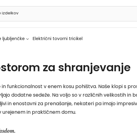
 ljubljenčke
Električni tovorni tricikel
rostorom za shranjevanje
e in funkcionalnost v enem kosu pohištva. Naše klopi s pr
jajo dodatne sedeže. Na voljo so v različnih velikostih in 
jivi in enostavni za prenašanje, nekateri pa imajo impresiv
e v urejenem in praktičnem domu.
Vasdom.