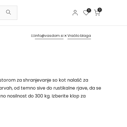
0
0
info@vasdom.si
Vračilo blaga
ostorom za shranjevanje so kot nalašč za
barvah, od temno sive do rustikalne rjave, da se
no nosilnost do 300 kg. Izberite klop za