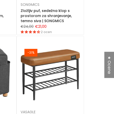
SONGMICS
Zložljiv puf, sedežna klop s
m,
prostorom za shranjevanje,
temno siva | SONGMICS
€24,00
€21,00
2 ocen
-31%
★ Ocene
VASAGLE