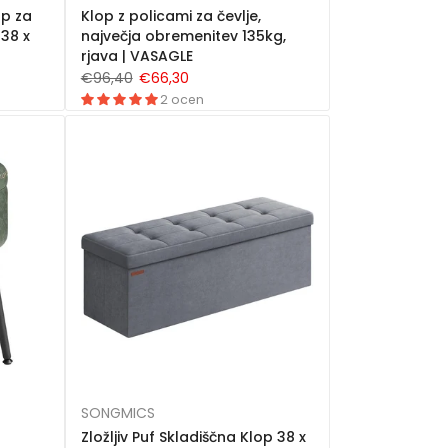
op za
Klop z policami za čevlje,
38 x
največja obremenitev 135kg,
rjava | VASAGLE
€96,40
€66,30
2 ocen
SONGMICS
Zložljiv Puf Skladiščna Klop 38 x