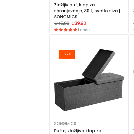
Zložljiv puf, klop za
shranjevanje, 80 L, svetlo siva |
SONGMICS
€45,80
€39,90
1 ocen
-22%
SONGMICS
Puffe, zložljiva klop za