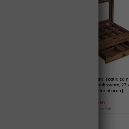
-18%
-15%
SONGMICS
SONGMICS
Kovinsko stojalo za dežnike,
Škatla za uro, škatla za n
stojalo za dežnike z
steklenim pokrovom, 27 x
odcejalnikom in 4 kavlji, belo |
20 cm, rustikalni oreh |
SONGMICS
SONGMICS
€32,20
€26,50
€31,00
€26,50
6 ocen
9 ocen