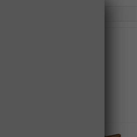
 ljubljenčke
Električni tovorni tricikel
s