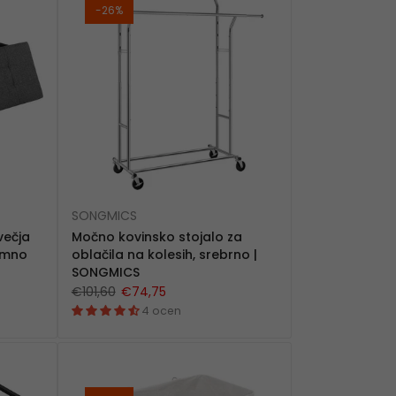
-26%
SONGMICS
večja
Močno kovinsko stojalo za
temno
oblačila na kolesih, srebrno |
SONGMICS
€101,60
€74,75
4 ocen