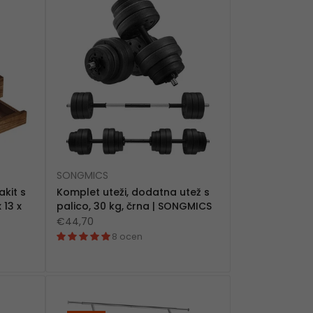
SONGMICS
akit s
Komplet uteži, dodatna utež s
 13 x
palico, 30 kg, črna | SONGMICS
€44,70
8 ocen