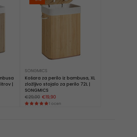
SONGMICS
bambusa
Košara za perilo iz bambusa, XL
itrov |
zložljivo stojalo za perilo 72L |
SONGMICS
€29,00
€19,90
1 ocen