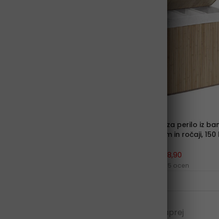
SONGMICS
SONGMICS
Gugalni stol, do 150kg, siva |
Deljen koš za perilo iz 
SONGMICS
s pokrovom in ročaji, 150 l
SONGMICS
€161,90
€101,60
€44,20
€28,90
6 ocen
5 ocen
1
2
3
…
43
Naprej