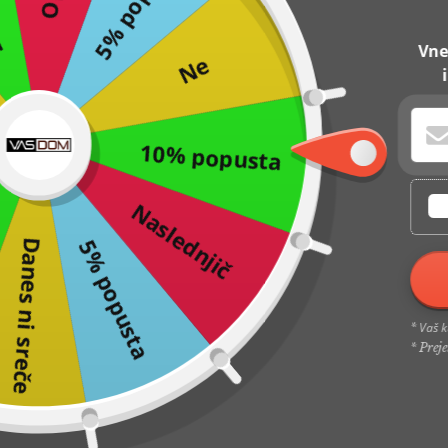
5% popusta
-28%
Vne
Ne
10% popusta
Naslednjič
VASAGLE
5% popusta
Danes ni sreče
Koš za perilo, koš za perilo 2 x
46 litrov, 73 x 33 x 72 cm,
rustikalno rjav - | VASAGLE
€63,40
€45,90
Vaš k
*
2 ocen
* Prej
-25%