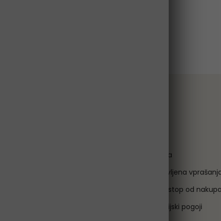
M
Za stranke
Menjava izdelka
Pogosto zastavljena vprašanj
am
Obrazec za odstop od nakup
trank
Splošni garancijski pogoji