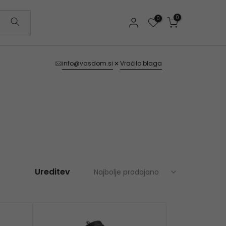
0
0
info@vasdom.si
Vračilo blaga
Najbolje prodajano