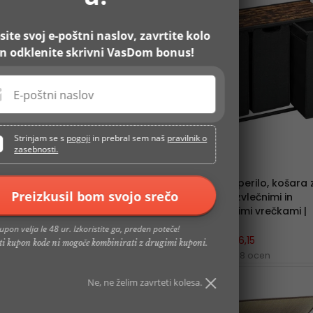
-12%
-15%
site svoj e-poštni naslov, zavrtite kolo
in odklenite skrivni VasDom bonus!
E-poštni naslov
Strinjam se s
pogoji
in prebral sem naš
pravilnik o
zasebnosti.
SONGMICS
VASAGLE
Ozek 4-nadstropni voziček za
Stojalo za perilo, košara 
Preizkusil bom svojo srečo
shranjevanje, 42 x 87 x 13,5 cm,
perilo s 3 izvlečnimi in
bel | SONGMICS
odstranljivimi vrečkami |
VASAGLE
€22,60
€19,90
upon velja le 48 ur. Izkoristite ga, preden poteče!
€66,00
€56,15
4 ocen
eti kupon kode ni mogoče kombinirati z drugimi kuponi.
8 ocen
Ne, ne želim zavrteti kolesa.
-37%
-35%