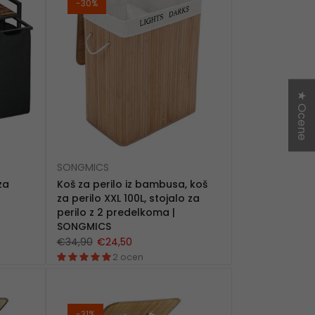
-30%
★ Ocene
SONGMICS
za
Koš za perilo iz bambusa, koš
za perilo XXL 100L, stojalo za
perilo z 2 predelkoma |
SONGMICS
€34,90
€24,50
2 ocen
-31%