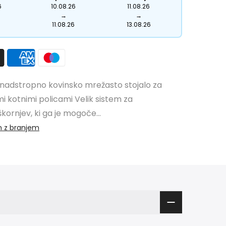
6
10.08.26
11.08.26
→
→
11.08.26
13.08.26
adstropno kovinsko mrežasto stojalo za
mi kotnimi policami Velik sistem za
kornjev, ki ga je mogoče...
m z branjem