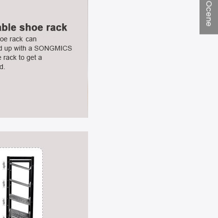
★ Ocene
Strinjam se s
pogoji
in prebral sem naš
pravilnik o
zasebnosti.
Ne, ne želim zavrteti kolesa.