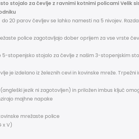
stojalo za čevlje z ravnimi kotnimi policami Velik sis
hodniku
 - do 20 parov čevljev se lahko namesti na 5 nivojev. Razda
režaste police zagotavljajo dober oprijem za vse vrste čev
oje 5-stopenjsko stojalo za čevlje z našim 3-stopenjskim stoj
je je izdelano iz železnih cevi in ​​kovinske mreže. Trpežni i
(angleški jezik ni zagotovljen) in priložen imbus ključ om
nzirajo majhne napake
 kovinske mrežaste police
G x V)