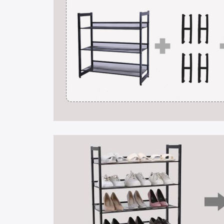
Danes ni sreče
5% popusta
5% popusta
Naslednjič
10% popusta
Ne