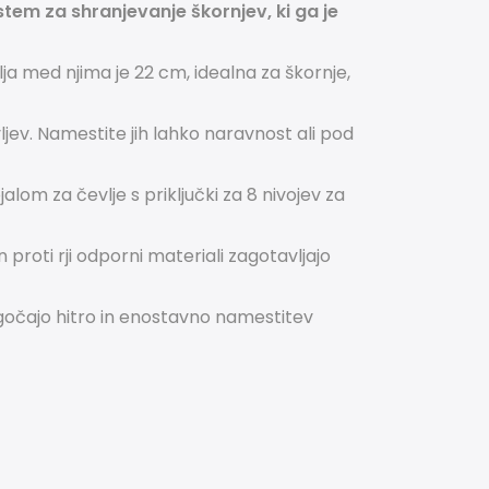
tem za shranjevanje škornjev, ki ga je
lja med njima je 22 cm, idealna za škornje,
ljev. Namestite jih lahko naravnost ali pod
alom za čevlje s priključki za 8 nivojev za
n proti rji odporni materiali zagotavljajo
ogočajo hitro in enostavno namestitev