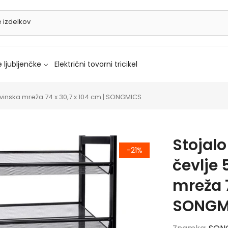
 ljubljenčke
Električni tovorni tricikel
kovinska mreža 74 x 30,7 x 104 cm | SONGMICS
Stojalo
-21%
čevlje 
mreža 7
SONGM