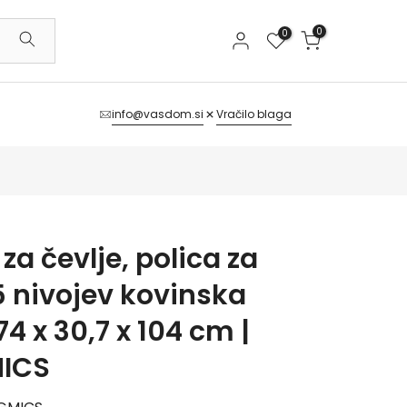
0
0
info@vasdom.si
Vračilo blaga
 za čevlje, polica za
5 nivojev kovinska
4 x 30,7 x 104 cm |
ICS