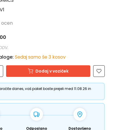
GMICS
V1
 ocen
,00
zaloge:
Sedaj samo še
3
kosov
Dodaj v voziček
aročite danes, vaš paket boste prejeli med 11.08.26 in
no
Odposlano
Dostavljeno