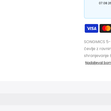
07.08.2
SONGMICS 5-n
čevlje z ravni
shranjevanje š
Nadaljeval bo