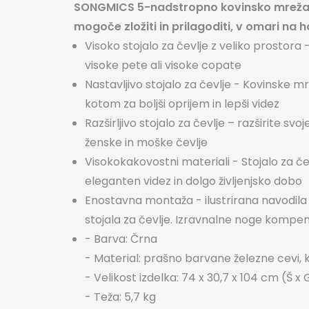
SONGMICS 5-nadstropno kovinsko mrežasto 
mogoče zložiti in prilagoditi, v omari na 
Visoko stojalo za čevlje z veliko prostora
visoke pete ali visoke copate
Nastavljivo stojalo za čevlje - Kovinske m
kotom za boljši oprijem in lepši videz
Razširljivo stojalo za čevlje – razširite sv
ženske in moške čevlje
Visokokakovostni materiali - Stojalo za čevl
eleganten videz in dolgo življenjsko dobo
Enostavna montaža - ilustrirana navodila 
stojala za čevlje. Izravnalne noge kompe
- Barva: Črna
- Material: prašno barvane železne cevi,
- Velikost izdelka: 74 x 30,7 x 104 cm (Š x 
- Teža: 5,7 kg