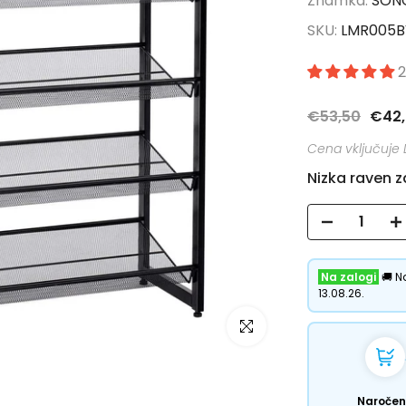
Znamka:
SON
SKU:
LMR005B
2
€53,50
€42
Nizka raven 
Na zalogi
🚚 N
13.08.26.
Kliknite za povečavo
Naroče