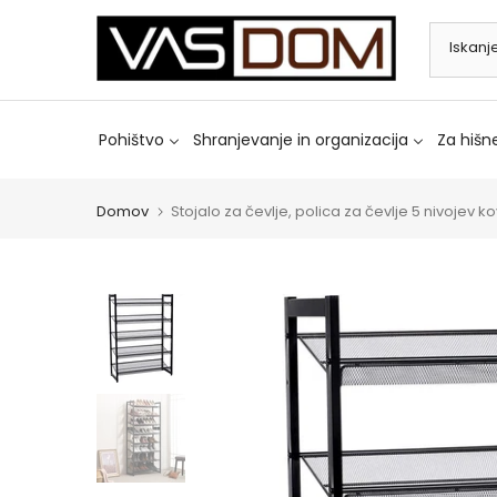
Preskoči
na
vsebino
Pohištvo
Shranjevanje in organizacija
Za hišne
Domov
Stojalo za čevlje, polica za čevlje 5 nivojev 