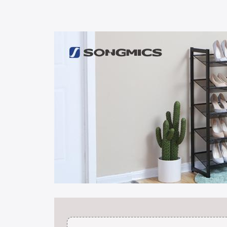
15% popusta
Skoraj
Nič
20% popusta
10% popusta
Oprosti!