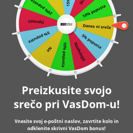
20% popusta
10% popusta
Preskoči
0
na
Oprosti!
vsebino
Danes ni sreče
Domov
Koš za perilo, 2 prekata, 2x46l, bela | VASAGLE
5% popusta
5% popusta
Naslednjič
10% popusta
Ne
-2%
Razprodano
Preizkusite svojo
srečo pri VasDom-u!
Vnesite svoj e-poštni naslov, zavrtite kolo in
odklenite skrivni VasDom bonus!