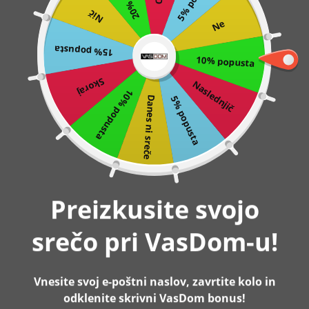
Nič
Preskoči
0
Ne
na
15% popusta
vsebino
10% popusta
Domov
Police, stenska kotna polica, sivi les |VASAGLE
Skoraj
Naslednjič
10% popusta
5% popusta
Danes ni sreče
-10%
Razprodano
Preizkusite svojo
srečo pri VasDom-u!
Vnesite svoj e-poštni naslov, zavrtite kolo in
odklenite skrivni VasDom bonus!