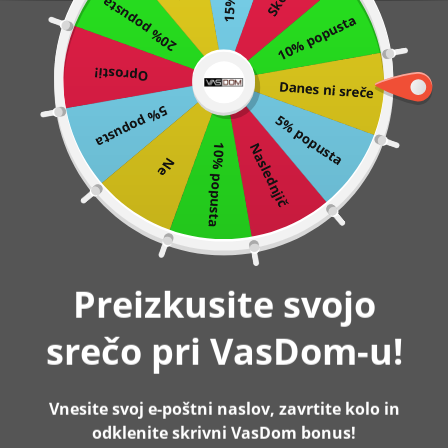
20% popusta
10% popusta
Preskoči
0
na
Oprosti!
vsebino
Danes ni sreče
Domov
4-nivojska knjižna omara 80 x 149 x 33 cm, rustikalna
rjavo-črna | VASAGLE
5% popusta
5% popusta
Naslednjič
10% popusta
Ne
-2%
Razprodano
Preizkusite svojo
srečo pri VasDom-u!
Vnesite svoj e-poštni naslov, zavrtite kolo in
odklenite skrivni VasDom bonus!