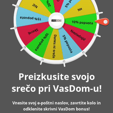
Nič
Preskoči
0
Ne
na
15% popusta
vsebino
10% popusta
Domov
Viseča mreža s stojalom, 210 x 150 cm, siva
Skoraj
Naslednjič
10% popusta
5% popusta
Danes ni sreče
Preizkusite svojo
srečo pri VasDom-u!
Vnesite svoj e-poštni naslov, zavrtite kolo in
odklenite skrivni VasDom bonus!