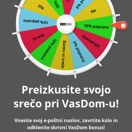
Nič
Preskoči
0
Ne
na
15% popusta
vsebino
10% popusta
Domov
5-nadstropna knjižna polica, jekleni okvir ,30 x 80 x 170
cm, črna | VASAGLE
Skoraj
Naslednjič
10% popusta
5% popusta
Danes ni sreče
-11%
Razprodano
Preizkusite svojo
srečo pri VasDom-u!
Vnesite svoj e-poštni naslov, zavrtite kolo in
odklenite skrivni VasDom bonus!