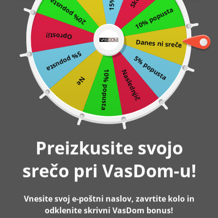
20% popusta
10% popusta
Preskoči
0
na
Oprosti!
vsebino
Danes ni sreče
Domov
Dvoslojna škatla za nakit z odstranljivim predalom,
20,5x24x11 cm, bela | SONGMICS
5% popusta
5% popusta
Naslednjič
10% popusta
Ne
Preizkusite svojo
srečo pri VasDom-u!
Vnesite svoj e-poštni naslov, zavrtite kolo in
odklenite skrivni VasDom bonus!