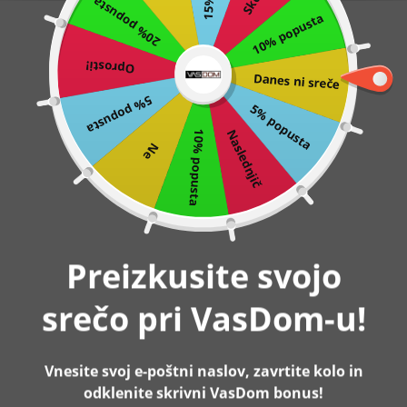
20% popusta
10% popusta
Preskoči
0
na
Oprosti!
vsebino
Danes ni sreče
Domov
FEANDREA Večnadstropno mačje drevo s praskalniki,
prekritimi s sisalom, 152 cm visoko, svetlo sivo
5% popusta
5% popusta
Naslednjič
10% popusta
Ne
-6%
Razprodano
Preizkusite svojo
srečo pri VasDom-u!
Vnesite svoj e-poštni naslov, zavrtite kolo in
odklenite skrivni VasDom bonus!