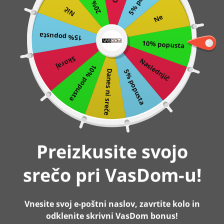
Nič
Preskoči
0
Ne
na
15% popusta
vsebino
10% popusta
Domov
Industrisjki regal, rustikalno rjava in črna | SONGMICS
Skoraj
Naslednjič
10% popusta
5% popusta
Danes ni sreče
-29%
Preizkusite svojo
srečo pri VasDom-u!
Vnesite svoj e-poštni naslov, zavrtite kolo in
odklenite skrivni VasDom bonus!