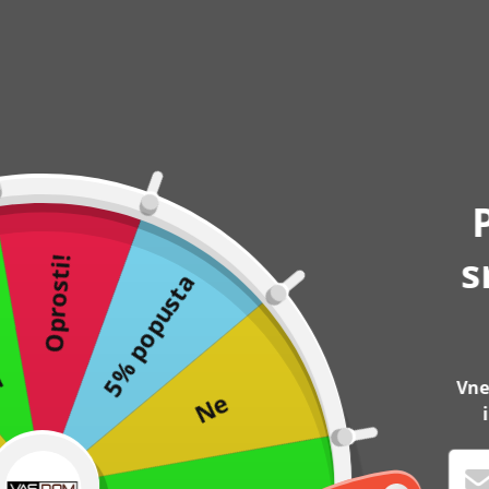
ta
s
Oprosti!
5% popusta
Vne
Ne