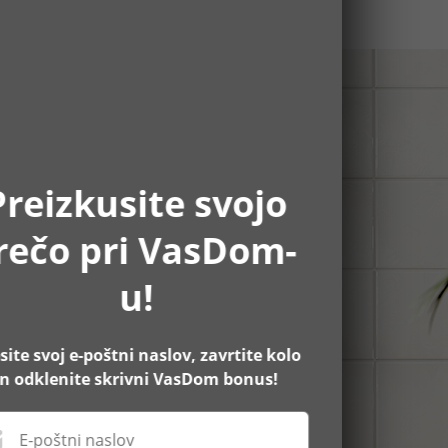
Preizkusite svojo
rečo pri VasDom-
u!
site svoj e-poštni naslov, zavrtite kolo
in odklenite skrivni VasDom bonus!
E-poštni naslov