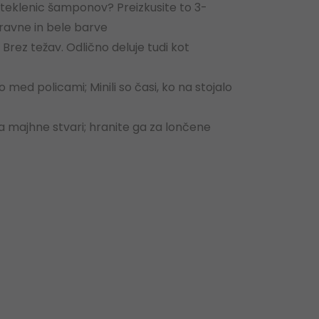
 steklenic šamponov?
Preizkusite to 3-
aravne in bele barve
Brez težav.
Odlično deluje tudi kot
jo med policami;
Minili so časi, ko na stojalo
a majhne stvari;
hranite ga za lončene