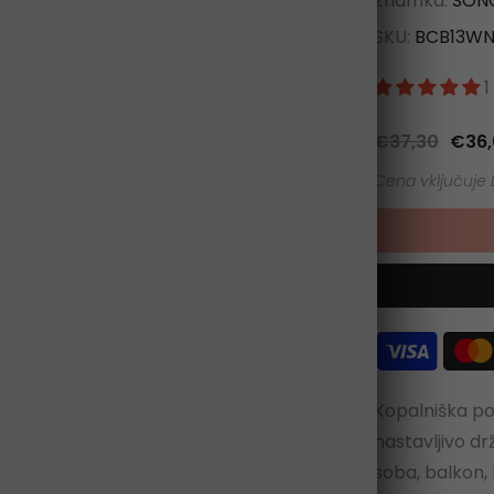
Znamka:
SON
SKU:
BCB13W
1
€37,30
€36,
Kliknite za povečavo
Kopalniška p
nastavljivo dr
soba, balkon, k