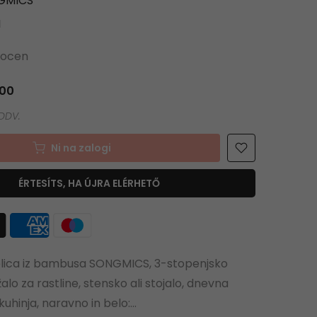
GMICS
N
 ocen
00
Ni na zalogi
ÉRTESÍTS, HA ÚJRA ELÉRHETŐ
olica iz bambusa SONGMICS, 3-stopenjsko
žalo za rastline, stensko ali stojalo, dnevna
uhinja, naravno in belo:...