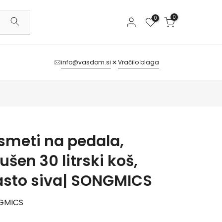
0
0
info@vasdom.si
Vračilo blaga
 smeti na pedala,
šen 30 litrski koš,
asto siva| SONGMICS
GMICS