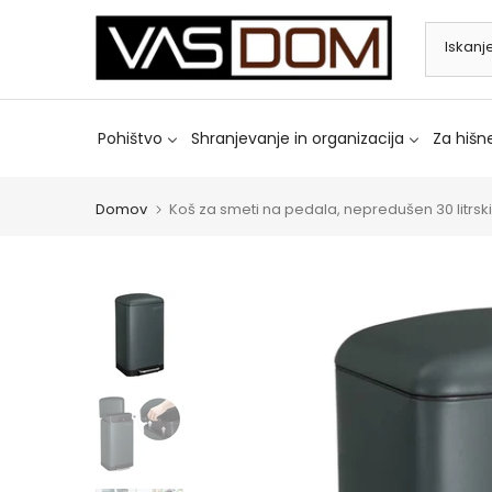
Preskoči
na
vsebino
Pohištvo
Shranjevanje in organizacija
Za hišne
Domov
Koš za smeti na pedala, nepredušen 30 litrsk