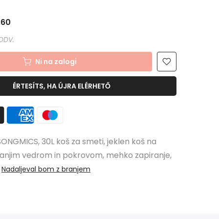
,60
Ni na zalogi
ÉRTESÍTS, HA ÚJRA ELÉRHETŐ
SONGMICS, 30L koš za smeti, jeklen koš na
ranjim vedrom in pokrovom, mehko zapiranje,
Nadaljeval bom z branjem