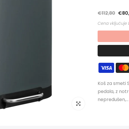
€112,80
€80
Koš za smeti 
pedala, z not
nepredušen,...
Kliknite za povečavo