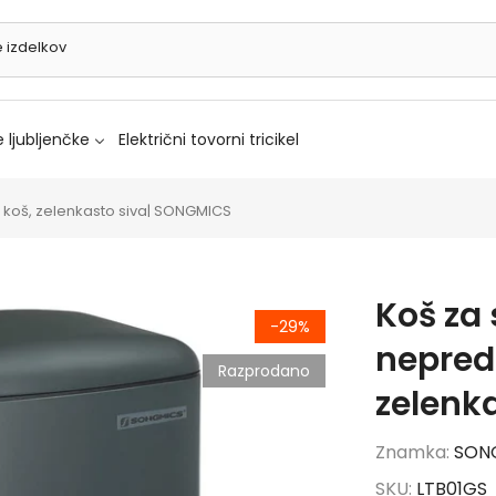
 ljubljenčke
Električni tovorni tricikel
i koš, zelenkasto siva| SONGMICS
Koš za
-29%
nepredu
Razprodano
zelenk
Znamka:
SON
SKU:
LTB01GS