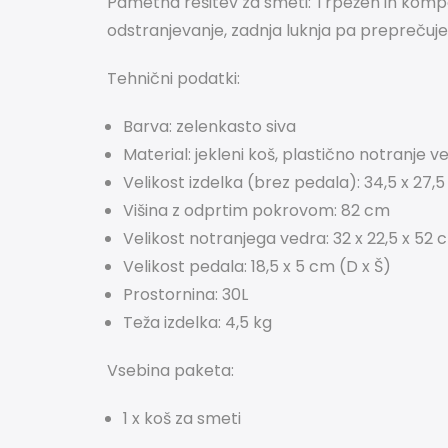
Pametna rešitev za smeti:
Trpežen in kompa
odstranjevanje, zadnja luknja pa preprečuje,
Tehnični podatki:
Barva: zelenkasto siva
Material: jekleni koš, plastično notranje v
Velikost izdelka (brez pedala): 34,5 x 27,5 
Višina z odprtim pokrovom: 82 cm
Velikost notranjega vedra: 32 x 22,5 x 52 c
Velikost pedala: 18,5 x 5 cm (D x Š)
Prostornina: 30L
Teža izdelka: 4,5 kg
Vsebina paketa:
1 x koš za smeti