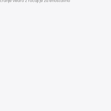
tranje vedro z ročaji je za enostavno