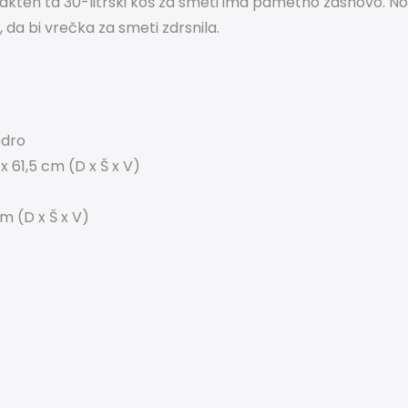
kten ta 30-litrski koš za smeti ima pametno zasnovo.
No
 da bi vrečka za smeti zdrsnila.
edro
x 61,5 cm (D x Š x V)
m (D x Š x V)