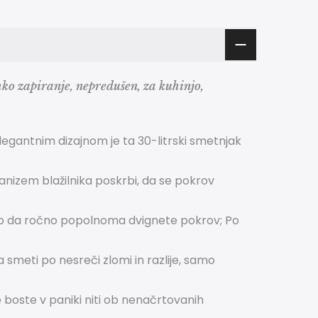
ko zapiranje, nepredušen, za kuhinjo,
legantnim dizajnom je ta 30-litrski smetnjak
nizem blažilnika poskrbi, da se pokrov
ako da ročno popolnoma dvignete pokrov;
Po
 smeti po nesreči zlomi in razlije, samo
 boste v paniki niti ob nenačrtovanih