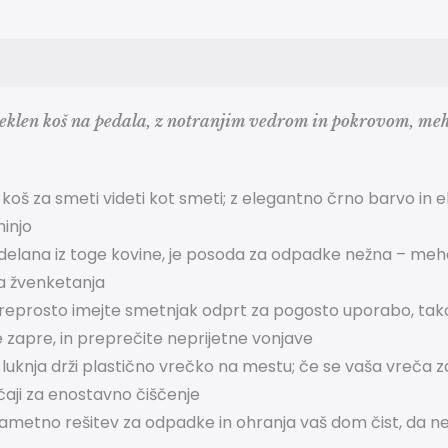
eklen koš na pedala, z notranjim vedrom in pokrovom, meh
 koš za smeti videti kot smeti;
z elegantno črno barvo in e
injo
delana iz toge kovine, je posoda za odpadke nežna – meha
a žvenketanja
 preprosto imejte smetnjak odprt za pogosto uporabo, t
 zapre, in preprečite neprijetne vonjave
uknja drži plastično vrečko na mestu;
če se vaša vreča za
čaji za enostavno čiščenje
pametno rešitev za odpadke in ohranja vaš dom čist, da ne