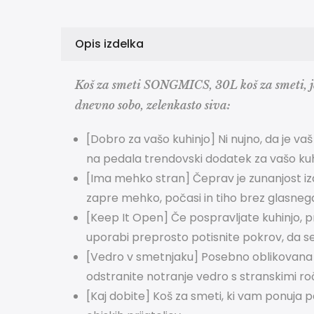
Opis izdelka
Koš za smeti SONGMICS, 30L koš za smeti, j
dnevno sobo, zelenkasto siva:
[Dobro za vašo kuhinjo] Ni nujno, da je vaš
na pedala trendovski dodatek za vašo kuh
[Ima mehko stran] Čeprav je zunanjost iz
zapre mehko, počasi in tiho brez glasneg
[Keep It Open] Če pospravljate kuhinjo,
uporabi preprosto potisnite pokrov, da se
[Vedro v smetnjaku] Posebno oblikovana l
odstranite notranje vedro s stranskimi ro
[Kaj dobite] Koš za smeti, ki vam ponuja 