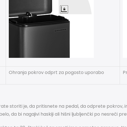
Ohranja pokrov odprt za pogosto uporabo
P
te storiti je, da pritisnete na pedal, da odprete pokrov, 
o, da bi nagajivi haskiji ali hišni ljubljenčki po nesreči prev