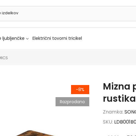
 ljubljenčke
Električni tovorni tricikel
MICS
Mizna p
-8%
rustik
Razprodano
Znamka:
SON
SKU:
LDB001B0