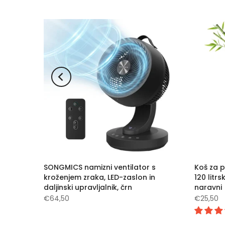
 mačke,
SONGMICS namizni ventilator s
Koš za p
MICS
kroženjem zraka, LED-zaslon in
120 litrs
daljinski upravljalnik, črn
naravni
€64,50
€25,50