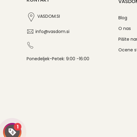
VASDO
VASDOM.SI
Blog
O nas
info@vasdom.si
Pišite n
Ocene s
Ponedeljek-Petek: 9:00 -16:00
1