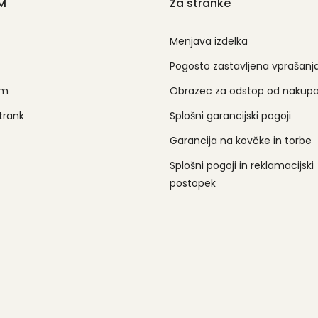
M
Za stranke
Menjava izdelka
Pogosto zastavljena vprašanj
am
Obrazec za odstop od nakup
trank
Splošni garancijski pogoji
Garancija na kovčke in torbe
Splošni pogoji in reklamacijski
postopek