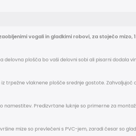
ljenimi vogali in gladkimi robovi, za stoječo mizo, 120
na delovna plošča bo vaši delovni sobi ali pisarni dodala
a iz trpežne vlaknene plošče srednje gostote.
Zahvaljujoč o
ajo namestitev.
Predizvrtane luknje so primerne za montaž
šine mize so prevlečeni s PVC-jem, zaradi česar so gladk