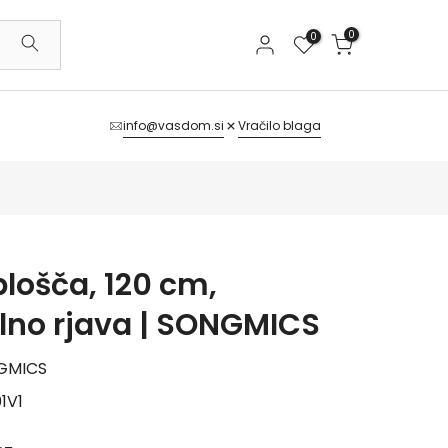
0
0
info@vasdom.si
Vračilo blaga
lošča, 120 cm,
alno rjava | SONGMICS
GMICS
1V1