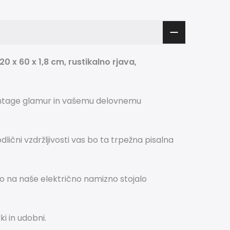
 x 60 x 1,8 cm, rustikalno rjava,
 vintage glamur in vašemu delovnemu
dlični vzdržljivosti vas bo ta trpežna pisalna
o na naše električno namizno stojalo
i in udobni.