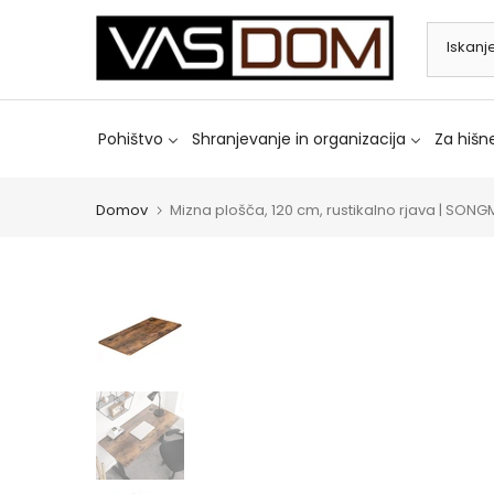
Preskoči
na
vsebino
Pohištvo
Shranjevanje in organizacija
Za hišne
Domov
Mizna plošča, 120 cm, rustikalno rjava | SONG