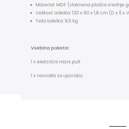
Material: MDF (vlaknena plošča srednje go
Velikost izdelka: 120 x 60 x 1,8 cm (D x Š x 
Teža izdelka: 9,5 kg
Vsebina paketa:
1 x električni mizni pult
1 x navodila za uporabo