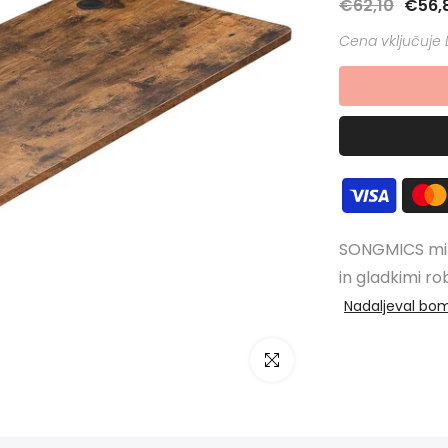
€62,10
€56,
SONGMICS mizn
in gladkimi rob
Nadaljeval bo
Kliknite za povečavo