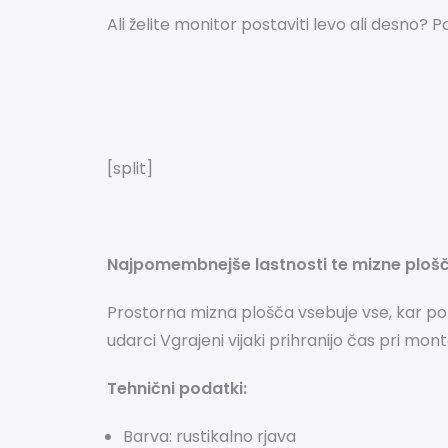
Ali želite monitor postaviti levo ali desno?
P
[split]
Najpomembnejše lastnosti te mizne plošč
Prostorna mizna plošča vsebuje vse, kar po
udarci
Vgrajeni vijaki prihranijo čas pri mont
Tehnični podatki:
Barva: rustikalno rjava