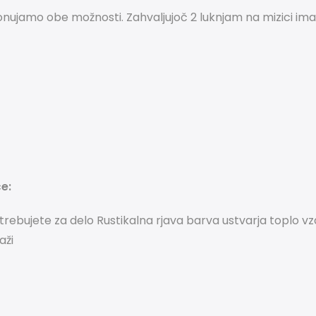
onujamo obe možnosti.
Zahvaljujoč 2 luknjam na mizici im
e:
trebujete za delo
Rustikalna rjava barva ustvarja toplo vz
aži