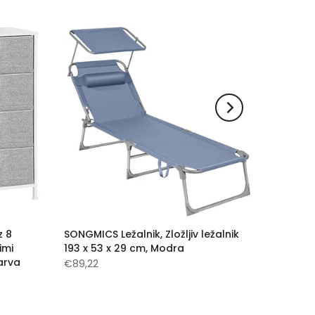
z 8
SONGMICS Ležalnik, Zložljiv ležalnik
imi
193 x 53 x 29 cm, Modra
barva
€89,22