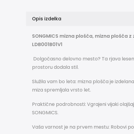
Opis izdelka
SONGMICS mizna plošča, mizna plošča z zaob
LDB001B01V1
Dolgočasno delovno mesto?
Ta rjava lese
prostoru dodala stil.
Služila vam bo leta: mizna plošča je izdelan
miza spremljala vrsto let.
Praktične podrobnosti: Vgrajeni vijaki olajš
SONGMICS.
Vaša varnost je na prvem mestu: Robovi povr