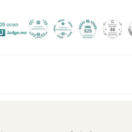
26 ocen
46
926