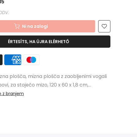
85
Ni na zalogi
ÉRTESÍTS, HA ÚJRA ELÉRHETŐ
a plošča, mizna plošča z zaobljenimi vogali
ovi, za stoječo mizo, 120 x 60 x 1,8 cm,...
m z branjem