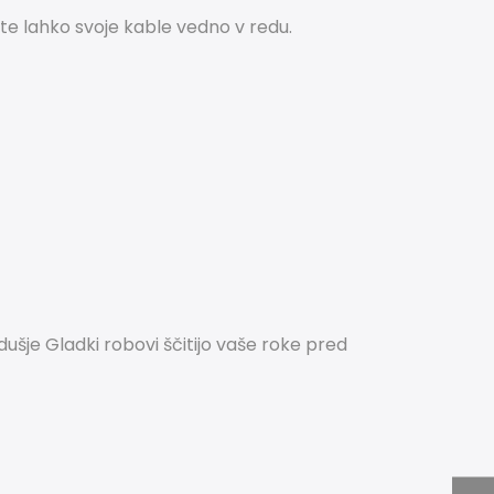
ate lahko svoje kable vedno v redu.
dušje
Gladki robovi ščitijo vaše roke pred