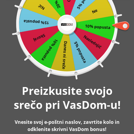
Nič
Preskoči
0
Ne
na
15% popusta
vsebino
10% popusta
Domov
Nedrseča preproga, 160x230 cm, pralna, temno siva |
SONGMICS
Skoraj
Naslednjič
10% popusta
5% popusta
Danes ni sreče
-31%
Preizkusite svojo
srečo pri VasDom-u!
Vnesite svoj e-poštni naslov, zavrtite kolo in
odklenite skrivni VasDom bonus!