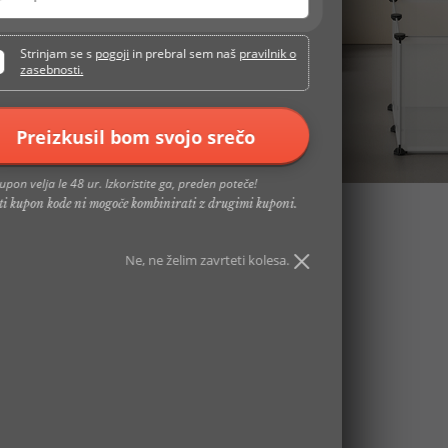
Strinjam se s
pogoji
in prebral sem naš
pravilnik o
zasebnosti.
Preizkusil bom svojo srečo
upon velja le 48 ur. Izkoristite ga, preden poteče!
eti kupon kode ni mogoče kombinirati z drugimi kuponi.
Ne, ne želim zavrteti kolesa.