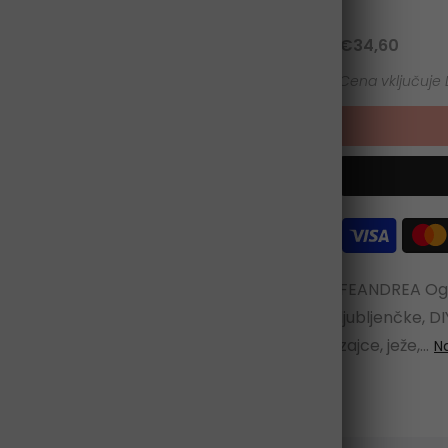
€34,60
FEANDREA Ogra
ljubljenčke, D
zajce, ježe,...
N
Kliknite za povečavo