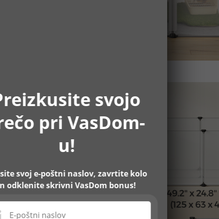
Preizkusite svojo
rečo pri VasDom-
u!
site svoj e-poštni naslov, zavrtite kolo
in odklenite skrivni VasDom bonus!
E-poštni naslov