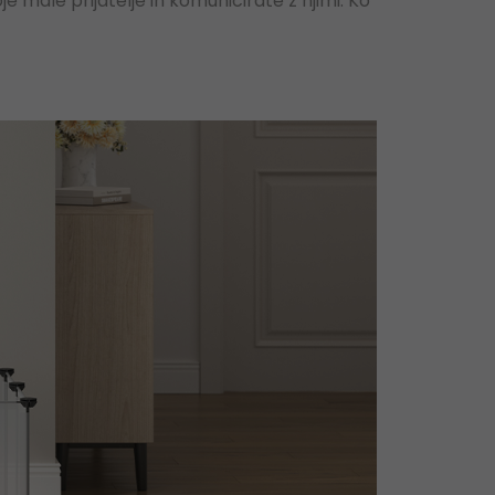
 male prijatelje in komunicirate z njimi. Ko