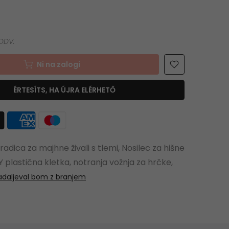
Ni na zalogi
ÉRTESÍTS, HA ÚJRA ELÉRHETŐ
dica za majhne živali s tlemi, Nosilec za hišne
IY plastična kletka, notranja vožnja za hrčke,
adaljeval bom z branjem