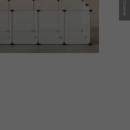
★ Ocene