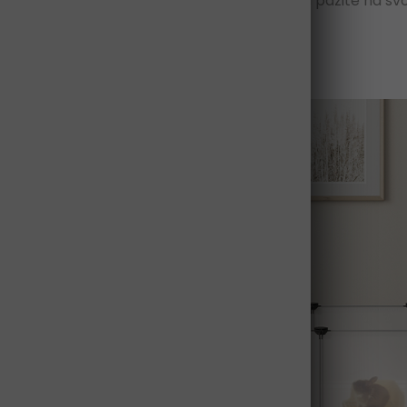
rosojne plastične plošče vam omogočajo, da pazite na svoje
to obrišite z vlažno krpo