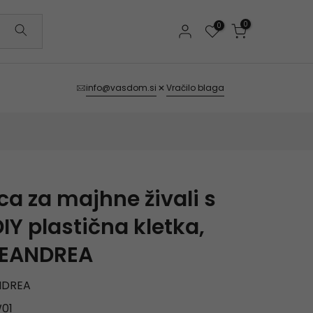
0
0
info@vasdom.si
Vračilo blaga
a za majhne živali s
DIY plastična kletka,
 FEANDREA
NDREA
01