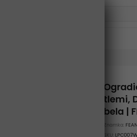
 ljubljenčke
Električni tovorni tricikel
na kletka, bela | FEANDREA
Ogradic
Razprodano
tlemi, 
bela |
Znamka:
FEA
SKU:
LPC007W