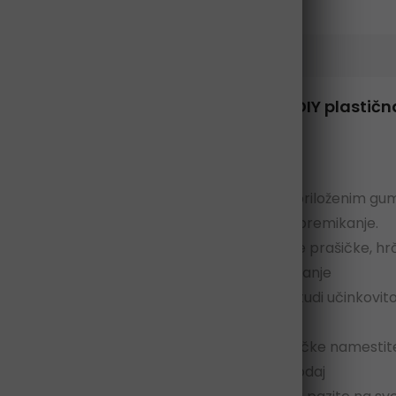
 tlemi, Nosilec za hišne ljubljenčke, DIY plastičn
 x 57 cm, bela
 plastične plošče z večkotnimi priključki s priloženim gum
 omogoča tudi enostavno razstavljanje ali premikanje.
ubljenčke ponuja prostoren prostor za morske prašičke, hrčke
m in 35 x 35 cm dajejo malo možnosti za plezanje
hrčke ne samo povečajo stabilnost, temveč tudi učinkovito z
ih živali
čenih delov lahko ta nosilec za hišne ljubljenčke namestite v
oglejte naše priporočene načine montaže spodaj