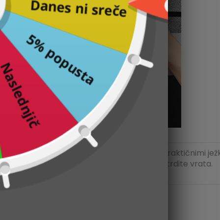
Strinjam se s
pogoji
in prebral sem naš
pravilnik o
zasebnosti.
Ne, ne želim zavrteti kolesa.
 tej
Prevleka iz blaga je opremljena s praktičnimi ježk
.
Tako lahko enostavno zvijete in pritrdite vrata.