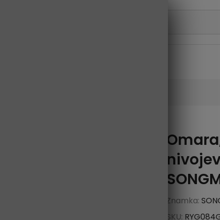
 ljubljenčke
Električni tovorni tricikel
 vzorcem | SONGMICS
Omara,
-5%
nivojev
Razprodano
SONGM
Znamka:
SON
SKU:
RYG084