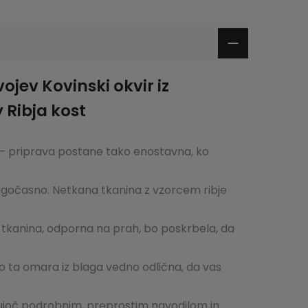
ev Kovinski okvir iz
 Ribja kost
c – priprava postane tako enostavna, ko
olgočasno.
Netkana tkanina z vzorcem ribje
in tkanina, odporna na prah, bo poskrbela, da
, bo ta omara iz blaga vedno odlična, da vas
ujoč podrobnim, preprostim navodilom in