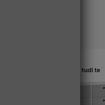
lezanje ali igranje na izdelku.
 priloženim kompletom proti prevrnitvi.
Morda vas bodo zanimale tudi te