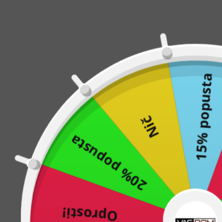
15% popusta
s
Skoraj
Srajce in obleke brez gub: S to omarico iz 
prihranili veliko časa in truda. Ta omara j
10% popusta
naslednji delovni dan.