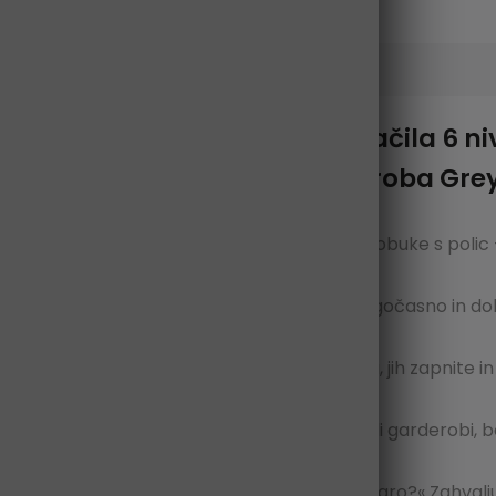
na omara 1 Držalo za oblačila 6 nivoj
68 cm Spalnica Hodnik Garderoba Grey
srajco z obešalne letve, hlače, nogavice in klobuke s poli
a enem mestu
u za shranjevanje oblačil ni treba videti dolgočasno in d
m vnaša značaj
bite več zaradi tega.
Preprosto odvijte vrata, jih zapnite 
blačila pa čista
e glede na to, ali ste v dnevni sobi, spalnici ali garderobi
č »O, dragi, kako naj sestavim to veliko omaro?«
Zahvalj