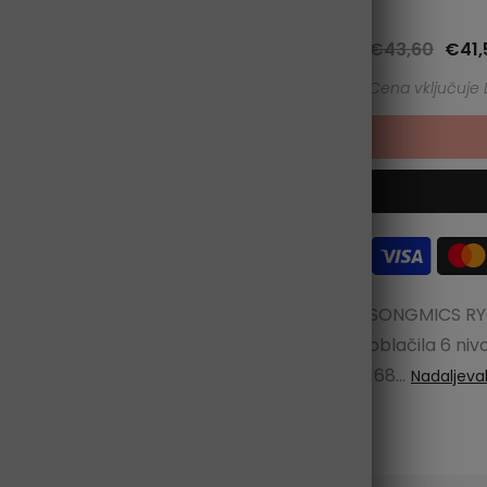
€43,60
€41,
SONGMICS RY
oblačila 6 niv
168...
Nadaljeva
Kliknite za povečavo