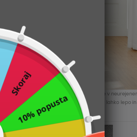
Preizkusite svojo
rečo pri VasDom-
u!
blaga vam ni več treba iskati primerne obleke v neurejenem
e opremljena z 2 obešaloma za oblačila, kamor lahko lepo i