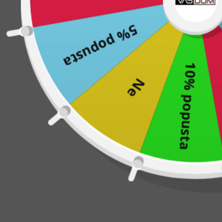
Danes ni sreče
5% popusta
Naslednjič
10% popusta
Netkana tkanina z vzorcem ribje kosti daje
omari iz blaga posebno dekorativen pridih