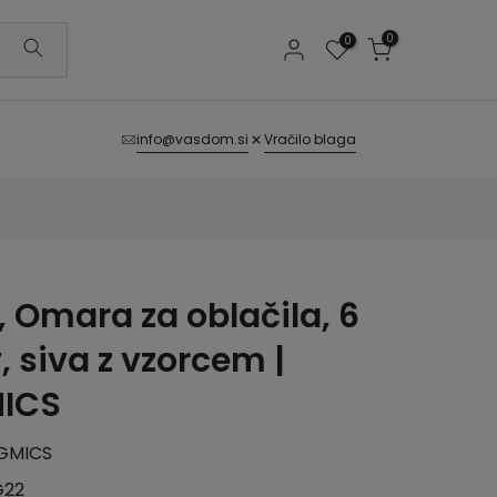
0
0
info@vasdom.si
Vračilo blaga
 Omara za oblačila, 6
, siva z vzorcem |
ICS
GMICS
G22