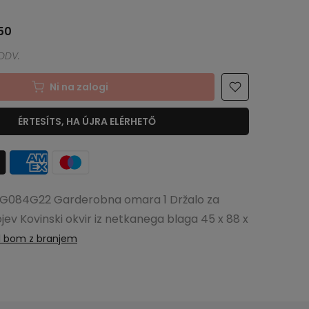
50
Ni na zalogi
ÉRTESÍTS, HA ÚJRA ELÉRHETŐ
G084G22 Garderobna omara 1 Držalo za
ojev Kovinski okvir iz netkanega blaga 45 x 88 x
l bom z branjem