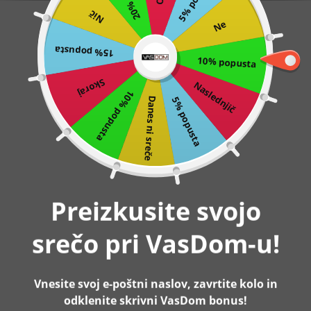
Nič
Preskoči
0
Ne
na
15% popusta
vsebino
10% popusta
Domov
Računalniška miza s policami za shranjevanje, leva ali
desna, črna | VASAGLE
Skoraj
Naslednjič
10% popusta
5% popusta
Danes ni sreče
-12%
Razprodano
Preizkusite svojo
srečo pri VasDom-u!
Vnesite svoj e-poštni naslov, zavrtite kolo in
odklenite skrivni VasDom bonus!