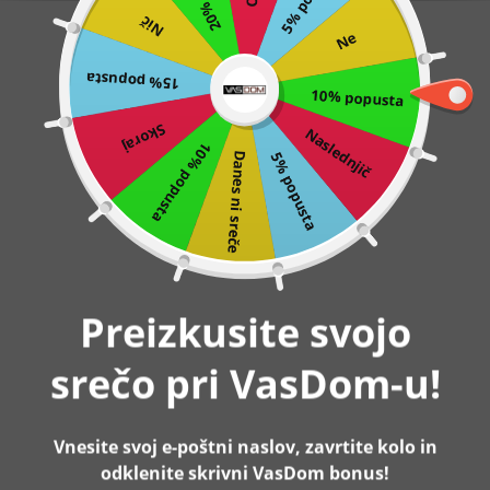
Nič
Preskoči
0
Ne
na
15% popusta
vsebino
10% popusta
Domov
Set 3 okvirjev za slike, beli | SONGMICS
Skoraj
Naslednjič
10% popusta
5% popusta
Danes ni sreče
Razprodano
Preizkusite svojo
srečo pri VasDom-u!
Vnesite svoj e-poštni naslov, zavrtite kolo in
odklenite skrivni VasDom bonus!