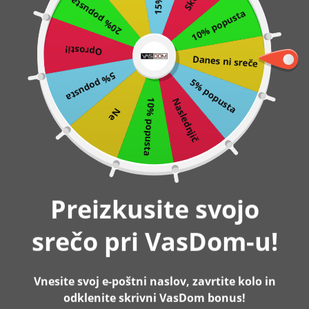
20% popusta
10% popusta
Preskoči
0
na
Oprosti!
vsebino
Danes ni sreče
Domov
Vrtljiv pisarniški stol, modra
5% popusta
5% popusta
Naslednjič
10% popusta
Ne
-10%
Razprodano
Preizkusite svojo
srečo pri VasDom-u!
Vnesite svoj e-poštni naslov, zavrtite kolo in
odklenite skrivni VasDom bonus!